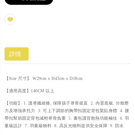
詳情
【Size 尺寸】 W29cm x H43cm x D18cm
【適用高度】140CM 以上
【功能】 1. 護脊纖維條, 保障孩子脊骨挺直 2. 內置底板, 分散壓
力及增強承托力 3. 可上下調節的胸帶扣固定背包緊貼身體 4. 腰
帶扣幫助固定背包減輕脊骨負重 5. 書包護背散熱功能極佳 6. 羽
量級設計 7. 羽量級物料 8. 高反光物料提供安全保障 9. 防水