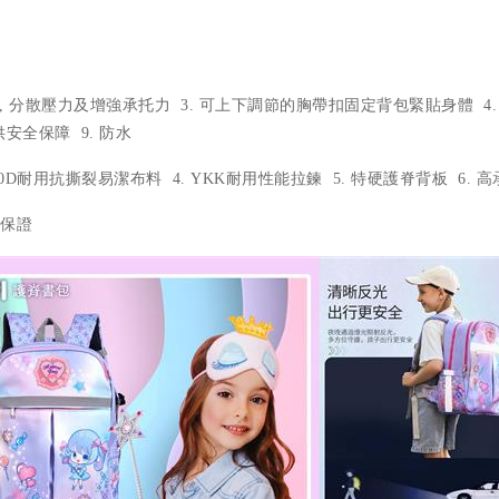
底板, 分散壓力及增強承托力 3. 可上下調節的胸帶扣固定背包緊貼身體 
供安全保障 9. 防水
3. 420D耐用抗撕裂易潔布料 4. YKK耐用性能拉鍊 5. 特硬護脊背板 6.
e保證