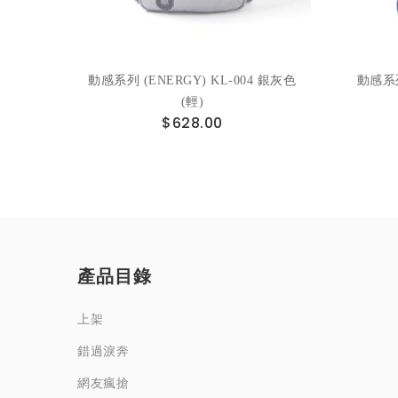
色(輕)
動感系列 (ENERGY) KL-004 銀灰色
動感系列
(輕)
$628.00
產品目錄
上架
錯過淚奔
網友瘋搶