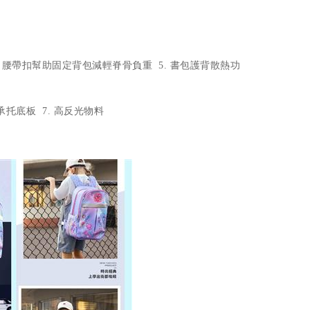
4. 腰帶扣幫助固定背包減輕脊骨負重 5. 書包護背散熱功
 高承托底板 7. 高反光物料