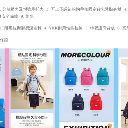
底板, 分散壓力及增強承托力 3. 可上下調節的胸帶扣固定背包緊貼身體 
供安全保障 9. 防水
3. 500D耐用抗撕裂易潔布料 4. YKK耐用性能拉鍊 5. 特硬護脊背板 6.
e保證