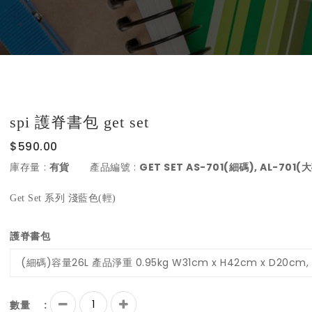
spi 護脊書包 get set
$590.00
:
:
GET SET AS-701(細碼), AL-701(
庫存量
有貨
產品編號
Get Set 系列 淺藍色(輕)
護脊書包
:
數量