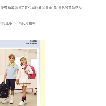
4. 腰帶扣幫助固定背包減輕脊骨負重 5. 書包護背散熱功
 高承托底板 7. 高反光物料