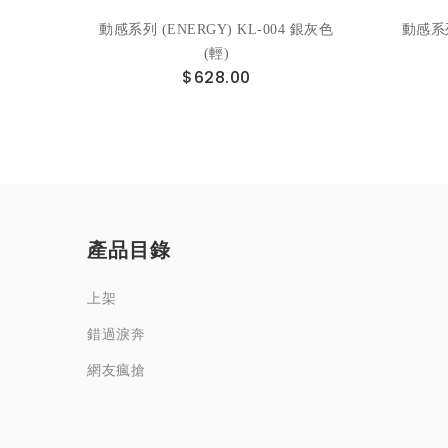
色(輕)
動感系列 (ENERGY) KL-004 銀灰色
動感系列
(輕)
$628.00
產品目錄
上架
錯過淚奔
網友瘋搶